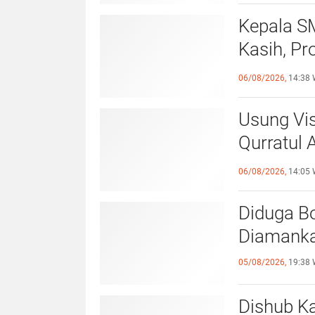
Kepala S
Kasih, Pr
Hadirkan
06/08/2026,
14:38 
Usung Vis
Qurratul 
Perempua
06/08/2026,
14:05 
Diduga Bo
Diamankan
05/08/2026,
19:38 
Dishub Ka