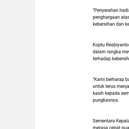
"Penyerahan hadi
penghargaan atas
kebersihan dan k
Koptu Resbiyanto
dalam rangka mew
terhadap kebersih
"Kami berharap ba
untuk terus menj
kasih kepada semu
pungkasnya.
Sementara Kepala
merasa cepat pua