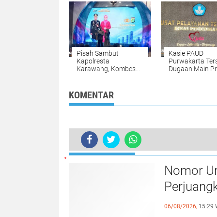
Lokasi Proyek Di
Minim
Pisah Sambut
Kasie PAUD
Kapolresta
Purwakarta Ter
Karawang, Kombes
Dugaan Main Pr
Pol. Mario Prahatinto
Dokumen Video
Ajak Semua Pihak
Klarifikasi Salin
Perkuat Sinergitas
Bertolak Belaka
KOMENTAR
BERITA LAINNYA
Nomor Uru
Perjuang
Tegalsa
06/08/2026,
15:29 