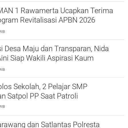
MAN 1 Rawamerta Ucapkan Terima
ogram Revitalisasi APBN 2026
 4 Ruang Kelas Baru
WIB
i Desa Maju dan Transparan, Nida
Aini Siap Wakili Aspirasi Kaum
n di BPD Desa Tegalsawah
WIB
los Sekolah, 2 Pelajar SMP
 Satpol PP Saat Patroli
WIB
rawang dan Satlantas Polresta