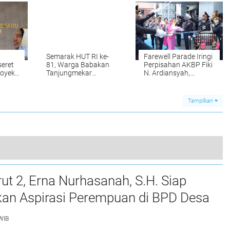
nilai
Diundi
Semarak HUT RI ke-
Farewell Parade Iringi
seret
81, Warga Babakan
Perpisahan AKBP Fiki
oyek,
Tanjungmekar
N. Ardiansyah,
 dan
Gotong Royong
Kombes Mario Resmi
g
Pasang Umbul-Umbul
Pimpin Polresta
ng
Merah Putih
Karawang
Tampilkan
Babinsa Berikan Piagam Penghargaan dan Hadiah Lomba Kebersihan Kelas di SDN Kratonan
t 2, Erna Nurhasanah, S.H. Siap
0
kan Aspirasi Perempuan di BPD Desa
wah
WIB