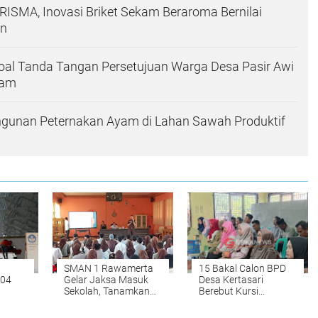
SMA, Inovasi Briket Sekam Beraroma Bernilai
an
Soal Tanda Tangan Persetujuan Warga Desa Pasir Awi
yam
gunan Peternakan Ayam di Lahan Sawah Produktif
SMAN 1 Rawamerta
15 Bakal Calon BPD
704
Gelar Jaksa Masuk
Desa Kertasari
Sekolah, Tanamkan
Berebut Kursi
an
Kesadaran Hukum
Perwakilan Warga,
i
kepada Siswa
Nomor Urut Resmi