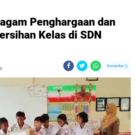
Piagam Penghargaan dan
rsihan Kelas di SDN
Komentar (
)
IB