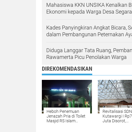
Mahasiswa KKN UNSIKA Kenalkan BRI
Ekonomi kepada Warga Desa Segar
Kades Panyingkiran Angkat Bicara, 
dalam Pembangunan Peternakan A
Diduga Langgar Tata Ruang, Pemban
Rawamerta Picu Penolakan Warga
DIREKOMENDASIKAN
Heboh Penemuan
Revitalisasi SDN
Jenazah Pria di Toilet
Kutawargi I Rp
Masjid RS Islam
Juta Disorot,
Karawang
Pengawasan d
Penerapan K3 d