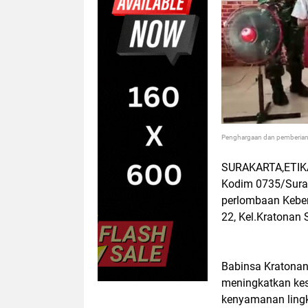
Penghargaan dan pemberian p
SURAKARTA,ETIKA
Kodim 0735/Sura
perlombaan Keber
22, Kel.Kratonan 
Babinsa Kratonan
meningkatkan kes
kenyamanan ling