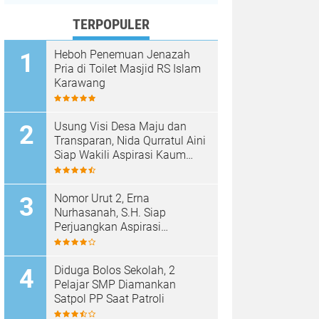
TERPOPULER
Heboh Penemuan Jenazah
Pria di Toilet Masjid RS Islam
Karawang
Usung Visi Desa Maju dan
Transparan, Nida Qurratul Aini
Siap Wakili Aspirasi Kaum
Perempuan di BPD Desa
Tegalsawah
Nomor Urut 2, Erna
Nurhasanah, S.H. Siap
Perjuangkan Aspirasi
Perempuan di BPD Desa
Tegalsawah
Diduga Bolos Sekolah, 2
Pelajar SMP Diamankan
Satpol PP Saat Patroli