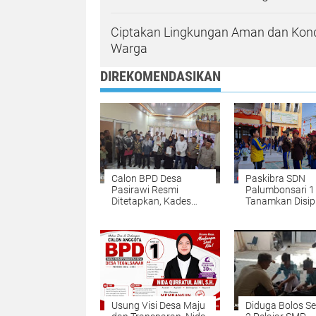
Ciptakan Lingkungan Aman dan Kondu
Warga
DIREKOMENDASIKAN
Calon BPD Desa
Paskibra SDN
Pasirawi Resmi
Palumbonsari 1
Ditetapkan, Kades
Tanamkan Disipl
Ahmad Sobari:
dan Nasionalis
Semoga Sukses
Sejak Dini
Tanpa Ekses
Usung Visi Desa Maju
Diduga Bolos Se