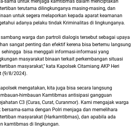
a-sama untuk menjaga kamtibmas dalam menciptakan
ertiban terutama dilingkunganya masing-masing, dan
inaan untuk segera melaporkan kepada aparat keamanan
getahui adanya pelaku tindak Kriminalitas di lingkunganya.
 sambang warga dan partroli dialogis tersebut sebagai upaya
han sangat penting dan efektif kerena bisa bertemu langsung
sehingga bisa menggali informasi-informasi yang
gkungan masyarakat binaan terkait perkembangan situasi
ertiban masyarakat," kata Kapolsek Citamiang AKP Heri
 (9/8/2024).
t Kapolsek mengatakan, kita juga bisa secara langsung
mbauan-himbauan Kamtibmas antisipasi gangguan
jahatan C3 (Curas, Curat, Curanmor). Kami mengajak warga
k bersama-sama dengan Polri menjaga dan memelihara
ertiban masyarakat (Harkamtibmas), dan apabila ada
n kamtibmas di lingkungan.