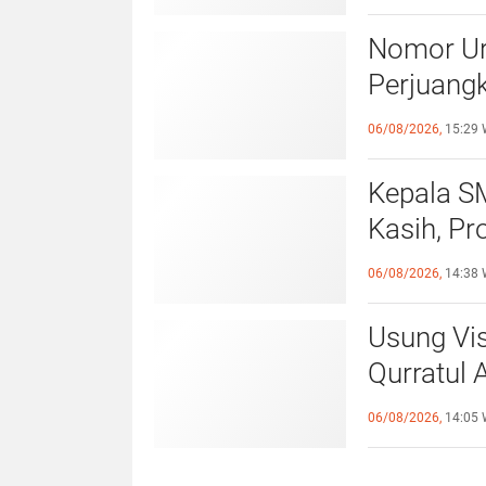
Nomor Uru
Perjuang
Tegalsa
06/08/2026,
15:29 
Kepala S
Kasih, Pr
Hadirkan
06/08/2026,
14:38 
Usung Vis
Qurratul 
Perempua
06/08/2026,
14:05 