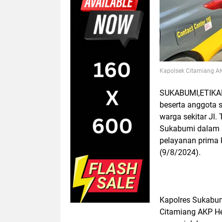
Kapolsek Citamiang A
SUKABUMI,ETIKAN
beserta anggota 
warga sekitar Jl.
Sukabumi dalam m
pelayanan prima 
(9/8/2024).
Kapolres Sukabumi
Citamiang AKP H