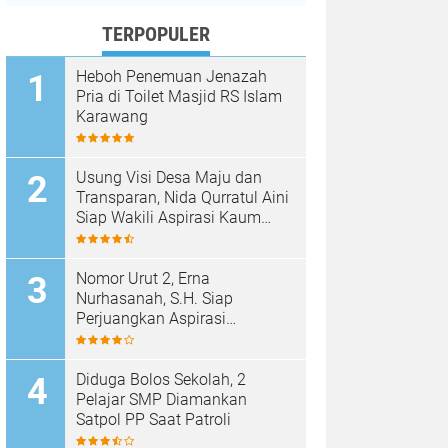
TERPOPULER
Heboh Penemuan Jenazah
Pria di Toilet Masjid RS Islam
Karawang
Usung Visi Desa Maju dan
Transparan, Nida Qurratul Aini
Siap Wakili Aspirasi Kaum
Perempuan di BPD Desa
Tegalsawah
Nomor Urut 2, Erna
Nurhasanah, S.H. Siap
Perjuangkan Aspirasi
Perempuan di BPD Desa
Tegalsawah
Diduga Bolos Sekolah, 2
Pelajar SMP Diamankan
Satpol PP Saat Patroli