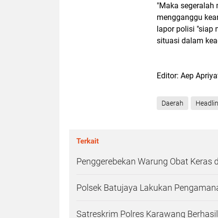
"Maka segeralah 
mengganggu keama
lapor polisi "si
situasi dalam ke
Editor: Aep Apriy
Daerah
Headli
Terkait
Penggerebekan Warung Obat Keras di
Polsek Batujaya Lakukan Pengamanan
Satreskrim Polres Karawang Berhasi