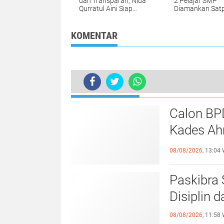
dan Transparan, Nida
2 Pelajar SMP
Qurratul Aini Siap
Diamankan Satp
Wakili Aspirasi Kaum
Saat Patroli
Perempuan di BPD
Desa Tegalsawah
KOMENTAR
BERITA LAINNYA
Calon BP
Kades Ah
Ekses
08/08/2026,
13:04 
Paskibra
Disiplin 
08/08/2026,
11:58 