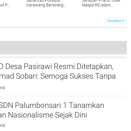
Satlantas Polresta
Jenazah Pria di Toilet
ol PP
Karawang Bersinergi
Masjid RS Islam
Urai Kemacetan di
Karawang
Jalan Syech Quro
Palumbonsari
Tampilkan
Guna Ciptakan Keamanan dan Kondusif, Kapolsek Citamiang Patroli Dialogis Kepada Warga
D Desa Pasirawi Resmi Ditetapkan,
0
mad Sobari: Semoga Sukses Tanpa
WIB
 SDN Palumbonsari 1 Tanamkan
dan Nasionalisme Sejak Dini
WIB