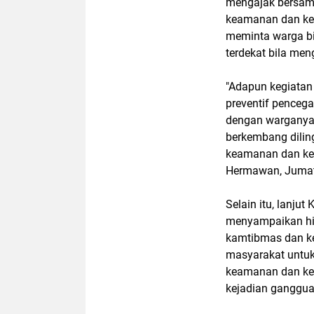
mengajak bersam
keamanan dan ket
meminta warga b
terdekat bila men
"Adapun kegiatan
preventif pencega
dengan warganya 
berkembang dilin
keamanan dan ket
Hermawan, Jumat
Selain itu, lanju
menyampaikan hi
kamtibmas dan ke
masyarakat untu
keamanan dan ket
kejadian ganggua