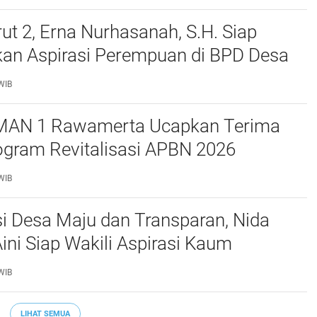
t 2, Erna Nurhasanah, S.H. Siap
kan Aspirasi Perempuan di BPD Desa
wah
WIB
MAN 1 Rawamerta Ucapkan Terima
ogram Revitalisasi APBN 2026
 4 Ruang Kelas Baru
WIB
i Desa Maju dan Transparan, Nida
Aini Siap Wakili Aspirasi Kaum
n di BPD Desa Tegalsawah
WIB
LIHAT SEMUA