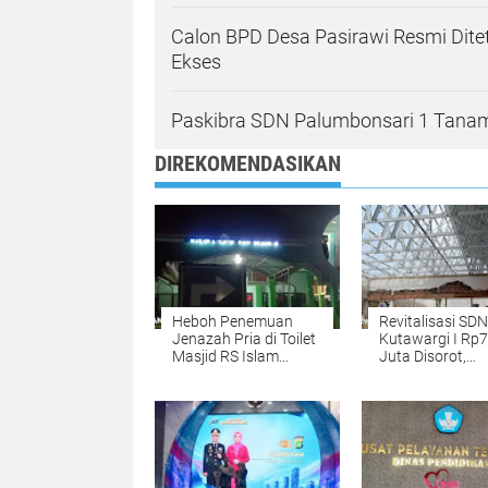
Calon BPD Desa Pasirawi Resmi Dit
Ekses
Paskibra SDN Palumbonsari 1 Tanamk
DIREKOMENDASIKAN
Heboh Penemuan
Revitalisasi SDN
Jenazah Pria di Toilet
Kutawargi I Rp
Masjid RS Islam
Juta Disorot,
Karawang
Pengawasan d
Penerapan K3 d
Lokasi Proyek Di
Minim