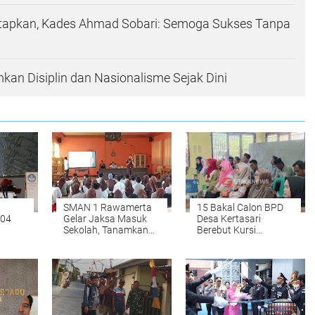
etapkan, Kades Ahmad Sobari: Semoga Sukses Tanpa
an Disiplin dan Nasionalisme Sejak Dini
SMAN 1 Rawamerta
15 Bakal Calon BPD
704
Gelar Jaksa Masuk
Desa Kertasari
Sekolah, Tanamkan
Berebut Kursi
an
Kesadaran Hukum
Perwakilan Warga,
i
kepada Siswa
Nomor Urut Resmi
nilai
Diundi