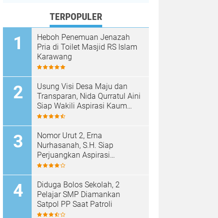
TERPOPULER
Heboh Penemuan Jenazah
Pria di Toilet Masjid RS Islam
Karawang
Usung Visi Desa Maju dan
Transparan, Nida Qurratul Aini
Siap Wakili Aspirasi Kaum
Perempuan di BPD Desa
Tegalsawah
Nomor Urut 2, Erna
Nurhasanah, S.H. Siap
Perjuangkan Aspirasi
Perempuan di BPD Desa
Tegalsawah
Diduga Bolos Sekolah, 2
Pelajar SMP Diamankan
Satpol PP Saat Patroli