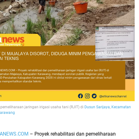
 pemeliharaan jaringan irigasi usaha tani (RJIT) di
Dusun Sarijaya
,
Kecamatan
Karawang
KANEWS.COM
– Proyek rehabilitasi dan pemeliharaan