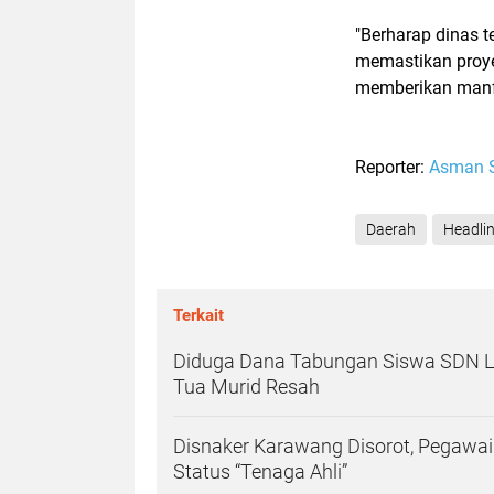
"Berharap dinas t
memastikan proye
memberikan manfa
Reporter:
Asman 
Daerah
Headli
Terkait
Diduga Dana Tabungan Siswa SDN Le
Tua Murid Resah
Disnaker Karawang Disorot, Pegawa
Status “Tenaga Ahli”