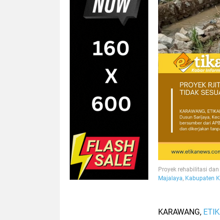
Proyek rehabilitasi dan
Majalaya
,
Kabupaten 
KARAWANG,
ETI