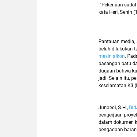
“Pekerjaan sudah 
kata Heri, Senin 
Pantauan media, 
belah dilakukan 
mesin alkon
. Pad
pasangan batu da
dugaan bahwa kual
jadi. Selain itu, 
keselamatan K3 (
Junaedi, S.H.,
Bi
pengerjaan proyek
dalam dokumen ko
pengadaan barang