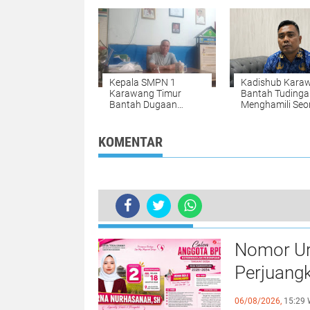
U-Ditch Diturun
Malam Hari,
Pengawas Tak
Terlihat
Kepala SMPN 1
Kadishub Kara
Karawang Timur
Bantah Tudinga
Bantah Dugaan
Menghamili Seo
Pungutan Rp6 Juta,
Perempuan, Ta
Tegaskan Semua
Tes DNA
Harus Berdasarkan
KOMENTAR
Fakta
BERITA LAINNYA
Publik Dibuat Gelap, Proyek TPT Sal
Nomor Uru
Perjuang
Tegalsa
06/08/2026,
15:29 