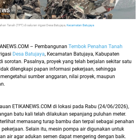
 Tanah (TPT) di saluran irigasi Desa Batujaya,
Kecamatan Batujaya
KANEWS.COM – Pembangunan
Tembok Penahan Tanah
rigasi
Desa Batujaya
, Kecamatan Batujaya, Kabupaten
 sorotan. Pasalnya, proyek yang telah berjalan sekitar satu
idak dilengkapi papan informasi pekerjaan, sehingga
 mengetahui sumber anggaran, nilai proyek, maupun
an.
tauan ETIKANEWS.COM di lokasi pada Rabu (24/06/2026),
ngan batu kali telah dilakukan sepanjang puluhan meter.
 terlihat memasang turap bambu dan terpal sebagai penahan
 pekerjaan. Selain itu, mesin pompa air digunakan untuk
n air agar adukan semen dapat mengering dengan baik.