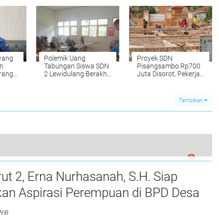
kan
Karawang
Program Makan
Bergizi Gratis
wang
Polemik Uang
Proyek SDN
n
Tabungan Siswa SDN
Pisangsambo Rp700
rang
2 Lewidulang Berakhir
Juta Disorot, Pekerja
ntang
Damai, Sekolah dan
Tanpa APD dan
Orang Tua Sepakati
Nomor Kontrak Tak
Solusi Bersama
Lengkap
Tampilkan
0
uran Irigasi di Batujaya Tak Punya Papan Informasi
t 2, Erna Nurhasanah, S.H. Siap
kan Aspirasi Perempuan di BPD Desa
wah
WIB