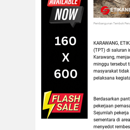
Pembangunan Tembok Penahan
KARAWANG, ETI
(TPT) di saluran i
Karawang, menjadi
minggu tersebut t
masyarakat tidak
pelaksana kegiat
Berdasarkan pan
pekerjaan pemasa
Sejumlah pekerja
sementara di area
menyedot rembesa