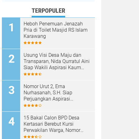
TERPOPULER
Heboh Penemuan Jenazah
Pria di Toilet Masjid RS Islam
Karawang
Usung Visi Desa Maju dan
Transparan, Nida Qurratul Aini
Siap Wakili Aspirasi Kaum
Perempuan di BPD Desa
Tegalsawah
Nomor Urut 2, Erna
Nurhasanah, S.H. Siap
Perjuangkan Aspirasi
Perempuan di BPD Desa
Tegalsawah
15 Bakal Calon BPD Desa
Kertasari Berebut Kursi
Perwakilan Warga, Nomor
Urut Resmi Diundi