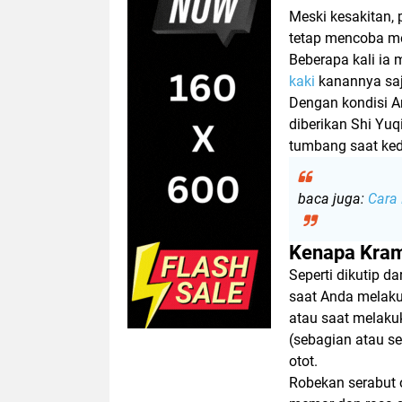
Meski kesakitan, 
tetap mencoba me
Beberapa kali ia
kaki
kanannya saj
Dengan kondisi An
diberikan Shi Yu
tumbang saat ke
baca juga:
Cara
Kenapa Kram
Seperti dikutip da
saat Anda melakuk
atau saat melaku
(sebagian atau s
otot.
Robekan serabut 