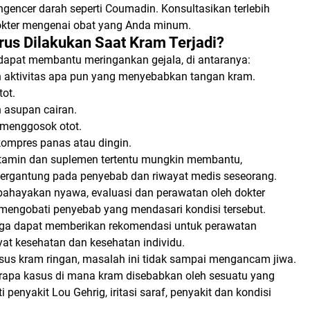
encer darah seperti Coumadin. Konsultasikan terlebih
okter mengenai obat yang Anda minum.
us Dilakukan Saat Kram Terjadi?
dapat membantu meringankan gejala, di antaranya:
 aktivitas apa pun yang menyebabkan tangan kram.
ot.
 asupan cairan.
 menggosok otot.
ompres panas atau dingin.
tamin dan suplemen tertentu mungkin membantu,
tergantung pada penyebab dan riwayat medis seseorang.
ahayakan nyawa, evaluasi dan perawatan oleh dokter
 mengobati penyebab yang mendasari kondisi tersebut.
uga dapat memberikan rekomendasi untuk perawatan
yat kesehatan dan kesehatan individu.
us kram ringan, masalah ini tidak sampai mengancam jiwa.
apa kasus di mana kram disebabkan oleh sesuatu yang
ti penyakit Lou Gehrig, iritasi saraf, penyakit dan kondisi