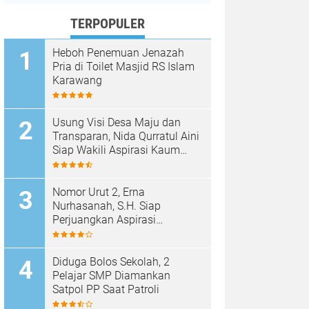
TERPOPULER
Heboh Penemuan Jenazah
Pria di Toilet Masjid RS Islam
Karawang
Usung Visi Desa Maju dan
Transparan, Nida Qurratul Aini
Siap Wakili Aspirasi Kaum
Perempuan di BPD Desa
Tegalsawah
Nomor Urut 2, Erna
Nurhasanah, S.H. Siap
Perjuangkan Aspirasi
Perempuan di BPD Desa
Tegalsawah
Diduga Bolos Sekolah, 2
Pelajar SMP Diamankan
Satpol PP Saat Patroli