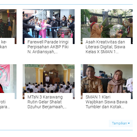
 ke-
Farewell Parade Iringi
Asah Kreativitas dan
akan
Perpisahan AKBP Fiki
Literasi Digital, Siswa
N. Ardiansyah,
Kelas X SMAN 1
Kombes Mario Resmi
Karawang Buat Vlog
Umbul
Pimpin Polresta
Tanaman untuk
Karawang
Dipublikasikan di
Medsos
MTsN 3 Karawang
SMAN 1 Klari
oti
Rutin Gelar Shalat
Wajibkan Siswa Bawa
garan
Dzuhur Berjamaah,
Tumbler dan Kotak
inta
Tanamkan Karakter
Makan, Tekan
ana
Religius dan Disiplin
Sampah Plastik di
Siswa
Sekolah
Tampilkan