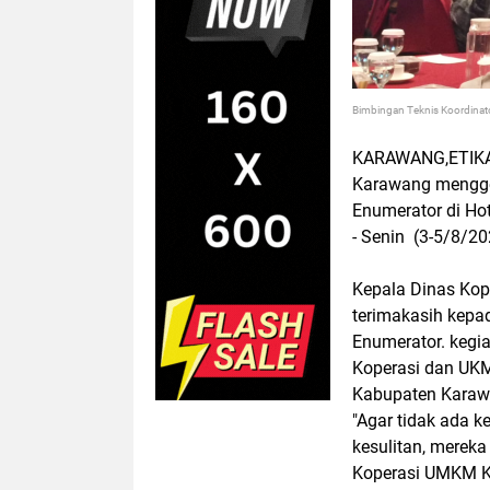
Bimbingan Teknis Koordina
KARAWANG,ETIKAN
Karawang menggel
Enumerator di Ho
- Senin (3-5/8/20
Kepala Dinas Ko
terimakasih kepad
Enumerator. kegia
Koperasi dan UKM
Kabupaten Karawa
"Agar tidak ada k
kesulitan, mereka
Koperasi UMKM Ka