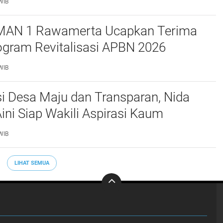
WIB
MAN 1 Rawamerta Ucapkan Terima
ogram Revitalisasi APBN 2026
 4 Ruang Kelas Baru
WIB
i Desa Maju dan Transparan, Nida
Aini Siap Wakili Aspirasi Kaum
n di BPD Desa Tegalsawah
WIB
LIHAT SEMUA