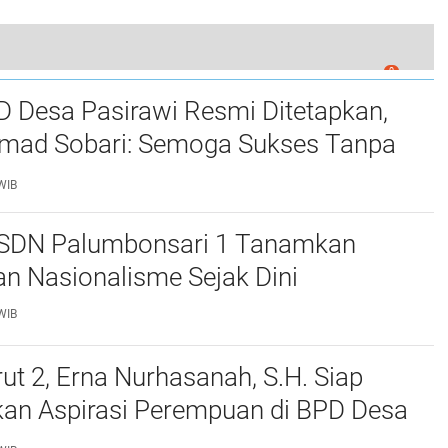
0
ar Bimtek Koordinator Enumerator Tahun 2024
D Desa Pasirawi Resmi Ditetapkan,
mad Sobari: Semoga Sukses Tanpa
WIB
 SDN Palumbonsari 1 Tanamkan
dan Nasionalisme Sejak Dini
WIB
t 2, Erna Nurhasanah, S.H. Siap
kan Aspirasi Perempuan di BPD Desa
wah