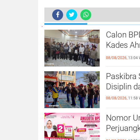
BERITA LAINNYA
Dinas Koperasi UMKM Karawang Gel
Calon BP
Kades Ah
Ekses
08/08/2026,
13:04 
Paskibra
Disiplin 
08/08/2026,
11:58 
Nomor Uru
Perjuang
Tegalsa