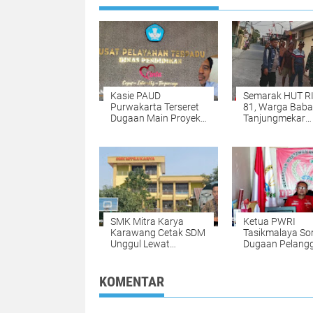
Kasie PAUD
Semarak HUT RI
Purwakarta Terseret
81, Warga Bab
Dugaan Main Proyek,
Tanjungmekar
Dokumen Video dan
Gotong Royong
Klarifikasi Saling
Pasang Umbul-
Bertolak Belakang
Merah Putih
SMK Mitra Karya
Ketua PWRI
Karawang Cetak SDM
Tasikmalaya Sor
Unggul Lewat
Dugaan Pelang
Program Pendidikan
Proyek KDMP, M
Karakter dan
Transparansi D
Leadership
Desa
KOMENTAR