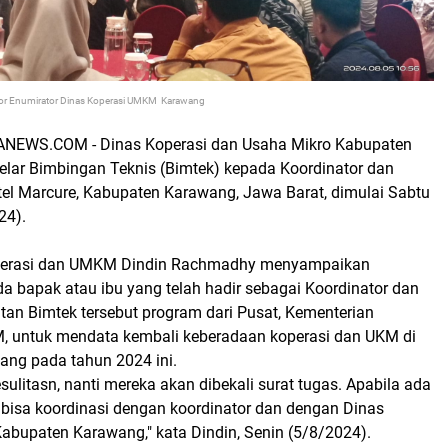
tor Enumirator Dinas Koperasi UMKM Karawang
EWS.COM - Dinas Koperasi dan Usaha Mikro Kabupaten
ar Bimbingan Teknis (Bimtek) kepada Koordinator dan
tel Marcure, Kabupaten Karawang, Jawa Barat, dimulai Sabtu
24).
perasi dan UMKM Dindin Rachmadhy menyampaikan
a bapak atau ibu yang telah hadir sebagai Koordinator dan
tan Bimtek tersebut program dari Pusat, Kementerian
, untuk mendata kembali keberadaan koperasi dan UKM di
ng pada tahun 2024 ini.
esulitasn, nanti mereka akan dibekali surat tugas. Apabila ada
 bisa koordinasi dengan koordinator dan dengan Dinas
bupaten Karawang," kata Dindin, Senin (5/8/2024).