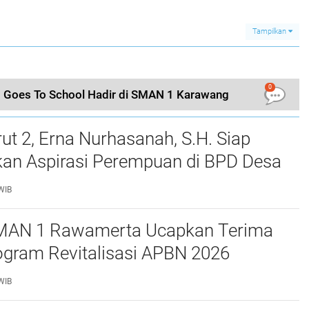
Resmi
Karawang Buat Vlog
Program Pendidikan
Tanaman untuk
Karakter dan
Dipublikasikan di
Leadership
Tampilkan
Medsos
0
Goes To School Hadir di SMAN 1 Karawang
t 2, Erna Nurhasanah, S.H. Siap
kan Aspirasi Perempuan di BPD Desa
wah
WIB
MAN 1 Rawamerta Ucapkan Terima
ogram Revitalisasi APBN 2026
 4 Ruang Kelas Baru
WIB