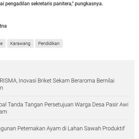
 pengadilan sekretaris panitera," pungkasnya.
atna
ne
Karawang
Pendidikan
SMA, Inovasi Briket Sekam Beraroma Bernilai
an
Soal Tanda Tangan Persetujuan Warga Desa Pasir Awi
yam
gunan Peternakan Ayam di Lahan Sawah Produktif