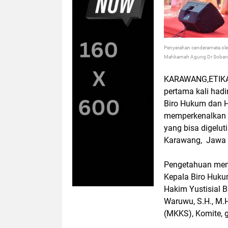
Penyerahan cenderamata ol
Mahkamah Agung Dr Soband
KARAWANG,ETIKA
pertama kali hadi
Biro Hukum dan 
memperkenalkan M
yang bisa digelut
Karawang, Jawa B
Pengetahuan meng
Kepala Biro Huku
Hakim Yustisial 
Waruwu, S.H., M.
(MKKS), Komite, 