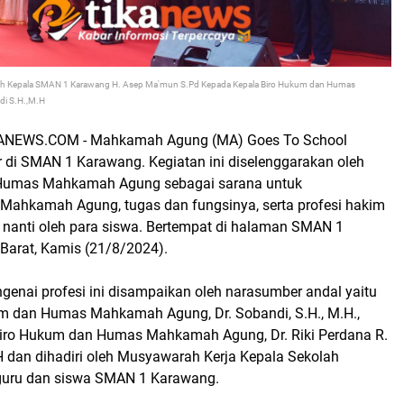
eh Kepala SMAN 1 Karawang H. Asep Ma'mun S.Pd Kepada Kepala Biro Hukum dan Humas
i S.H.,M.H
NEWS.COM - Mahkamah Agung (MA) Goes To School
r di SMAN 1 Karawang. Kegiatan ini diselenggarakan oleh
Humas Mahkamah Agung sebagai sarana untuk
ahkamah Agung, tugas dan fungsinya, serta profesi hakim
i nanti oleh para siswa. Bertempat di halaman SMAN 1
arat, Kamis (21/8/2024).
enai profesi ini disampaikan oleh narasumber andal yaitu
m dan Humas Mahkamah Agung, Dr. Sobandi, S.H., M.H.,
Biro Hukum dan Humas Mahkamah Agung, Dr. Riki Perdana R.
H dan dihadiri oleh Musyawarah Kerja Kepala Sekolah
guru dan siswa SMAN 1 Karawang.