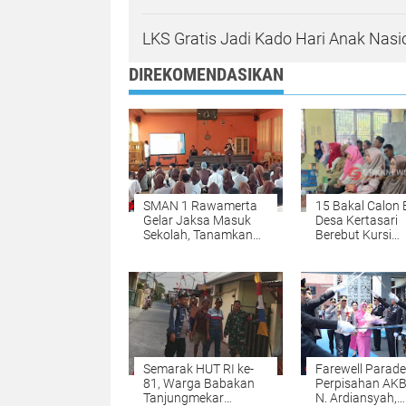
LKS Gratis Jadi Kado Hari Anak Nas
DIREKOMENDASIKAN
SMAN 1 Rawamerta
15 Bakal Calon
Gelar Jaksa Masuk
Desa Kertasari
Sekolah, Tanamkan
Berebut Kursi
Kesadaran Hukum
Perwakilan War
kepada Siswa
Nomor Urut Res
Diundi
Semarak HUT RI ke-
Farewell Parade 
81, Warga Babakan
Perpisahan AKB
Tanjungmekar
N. Ardiansyah,