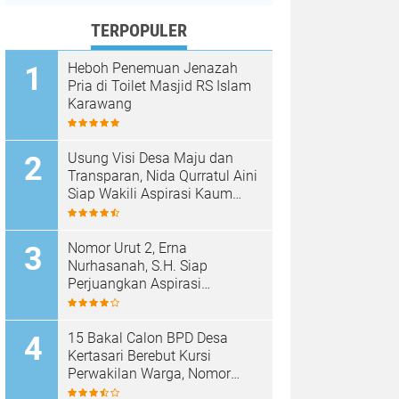
TERPOPULER
Heboh Penemuan Jenazah
Pria di Toilet Masjid RS Islam
Karawang
Usung Visi Desa Maju dan
Transparan, Nida Qurratul Aini
Siap Wakili Aspirasi Kaum
Perempuan di BPD Desa
Tegalsawah
Nomor Urut 2, Erna
Nurhasanah, S.H. Siap
Perjuangkan Aspirasi
Perempuan di BPD Desa
Tegalsawah
15 Bakal Calon BPD Desa
Kertasari Berebut Kursi
Perwakilan Warga, Nomor
Urut Resmi Diundi