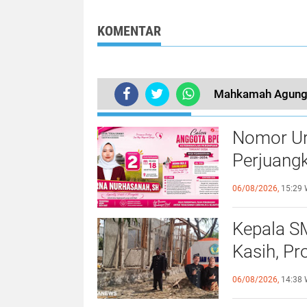
Gotong Royong
Kombes Mario 
Pasang Umbul-Umbul
Pimpin Polresta
Merah Putih
Karawang
KOMENTAR
Mahkamah Agung 
BERITA LAINNYA
Nomor Uru
Perjuang
Tegalsa
06/08/2026,
15:29 
Kepala S
Kasih, Pr
Hadirkan
06/08/2026,
14:38 