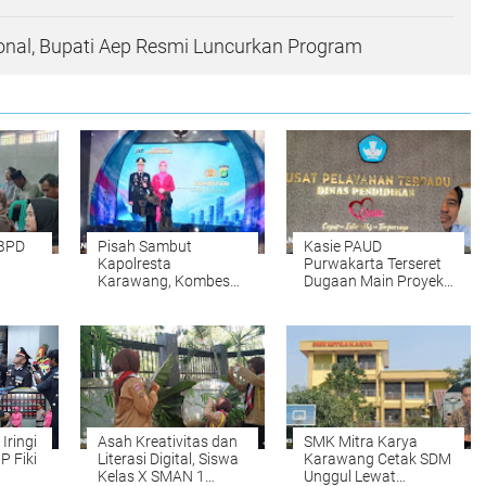
ional, Bupati Aep Resmi Luncurkan Program
 BPD
Pisah Sambut
Kasie PAUD
Kapolresta
Purwakarta Terseret
Karawang, Kombes
Dugaan Main Proyek,
ga,
Pol. Mario Prahatinto
Dokumen Video dan
mi
Ajak Semua Pihak
Klarifikasi Saling
Perkuat Sinergitas
Bertolak Belakang
Iringi
Asah Kreativitas dan
SMK Mitra Karya
P Fiki
Literasi Digital, Siswa
Karawang Cetak SDM
Kelas X SMAN 1
Unggul Lewat