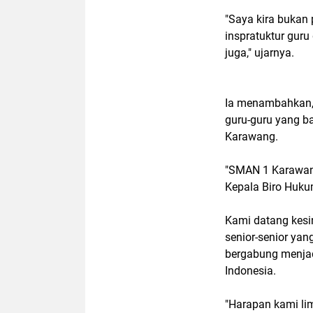
"Saya kira bukan
inspratuktur gur
juga," ujarnya.
Ia menambahkan, 
guru-guru yang b
Karawang.
"SMAN 1 Karawang
Kepala Biro Huk
Kami datang kesi
senior-senior ya
bergabung menjad
Indonesia.
"Harapan kami li