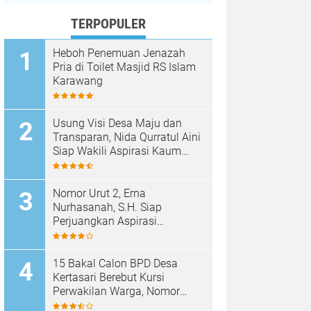
TERPOPULER
Heboh Penemuan Jenazah
Pria di Toilet Masjid RS Islam
Karawang
Usung Visi Desa Maju dan
Transparan, Nida Qurratul Aini
Siap Wakili Aspirasi Kaum
Perempuan di BPD Desa
Tegalsawah
Nomor Urut 2, Erna
Nurhasanah, S.H. Siap
Perjuangkan Aspirasi
Perempuan di BPD Desa
Tegalsawah
15 Bakal Calon BPD Desa
Kertasari Berebut Kursi
Perwakilan Warga, Nomor
Urut Resmi Diundi