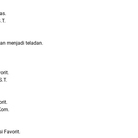
gas.
.T.
dan menjadi teladan.
orit.
S.T.
rit.
.Kom.
i Favorit.