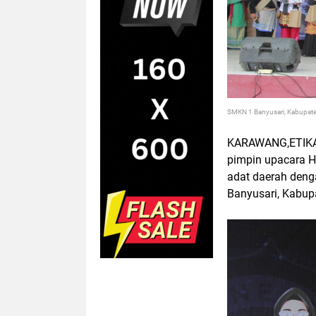
SMKN 1 Banyusari, Kabupate
KARAWANG,ETIKAN
pimpin upacara H
adat daerah deng
Banyusari, Kabup