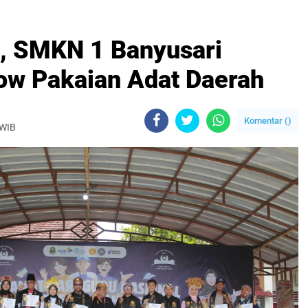
l, SMKN 1 Banyusari
ow Pakaian Adat Daerah
Komentar (
)
 WIB