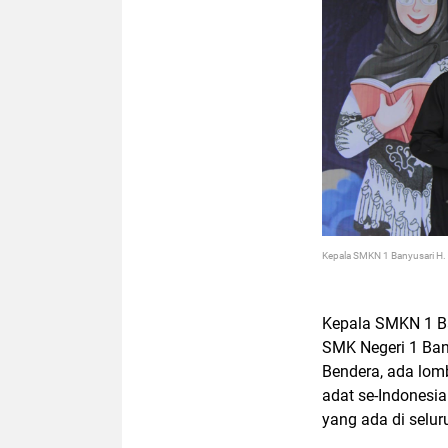
Kepala SMKN 1 Banyusari H. 
Kepala SMKN 1 Ba
SMK Negeri 1 Ban
Bendera, ada lo
adat se-Indonesi
yang ada di selu