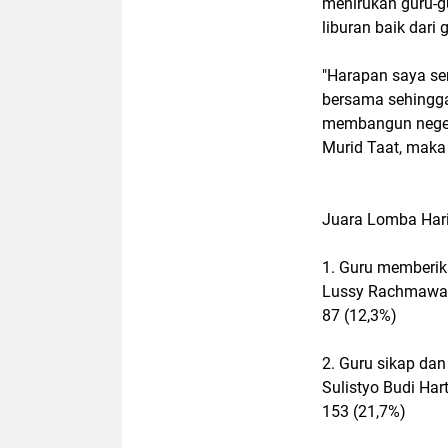
menirukan guru-g
liburan baik dari
"Harapan saya se
bersama sehingga
membangun negeri
Murid Taat, maka
Juara Lomba Hari
1. Guru memberik
Lussy Rachmawati
87 (12,3%)
2. Guru sikap dan 
Sulistyo Budi Har
153 (21,7%)