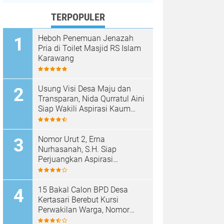
TERPOPULER
Heboh Penemuan Jenazah
Pria di Toilet Masjid RS Islam
Karawang
Usung Visi Desa Maju dan
Transparan, Nida Qurratul Aini
Siap Wakili Aspirasi Kaum
Perempuan di BPD Desa
Tegalsawah
Nomor Urut 2, Erna
Nurhasanah, S.H. Siap
Perjuangkan Aspirasi
Perempuan di BPD Desa
Tegalsawah
15 Bakal Calon BPD Desa
Kertasari Berebut Kursi
Perwakilan Warga, Nomor
Urut Resmi Diundi