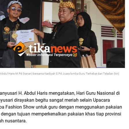
Abdul Haris M.Pd (kanan) bersama Kardiyah S.Pd Juara lomba Guru Terhebat dan Teladan (kiri)
nyusari H. Abdul Haris mengatakan, Hari Guru Nasional di
yusari dirayakan begitu sangat meriah selain Upacara
mba Fashion Show untuk guru dengan menggunakan pakaian
a dengan tujuan memperkenalkan pakaian khas tiap provinsi
ruh nusantara.