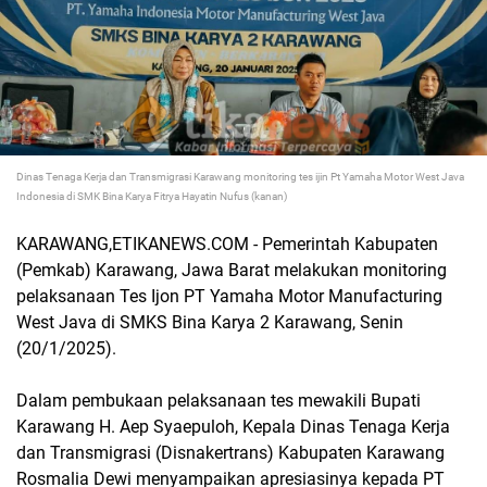
Dinas Tenaga Kerja dan Transmigrasi Karawang monitoring tes ijin Pt Yamaha Motor West Java
Indonesia di SMK Bina Karya Fitrya Hayatin Nufus (kanan)
KARAWANG,ETIKANEWS.COM - Pemerintah Kabupaten
(Pemkab) Karawang, Jawa Barat melakukan monitoring
pelaksanaan Tes Ijon PT Yamaha Motor Manufacturing
West Java di SMKS Bina Karya 2 Karawang, Senin
(20/1/2025).
Dalam pembukaan pelaksanaan tes mewakili Bupati
Karawang H. Aep Syaepuloh, Kepala Dinas Tenaga Kerja
dan Transmigrasi (Disnakertrans) Kabupaten Karawang
Rosmalia Dewi menyampaikan apresiasinya kepada PT