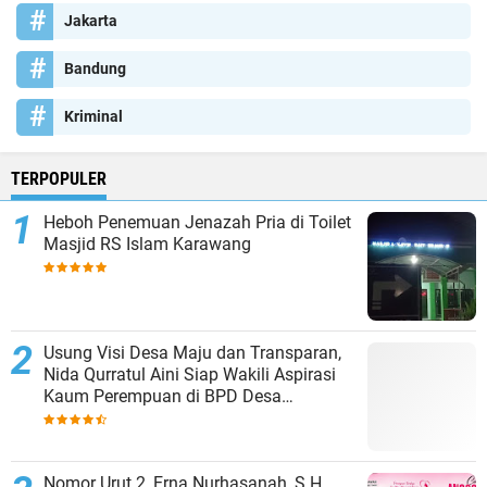
Jakarta
Bandung
Kriminal
TERPOPULER
Heboh Penemuan Jenazah Pria di Toilet
Masjid RS Islam Karawang
Usung Visi Desa Maju dan Transparan,
Nida Qurratul Aini Siap Wakili Aspirasi
Kaum Perempuan di BPD Desa
Tegalsawah
Nomor Urut 2, Erna Nurhasanah, S.H.