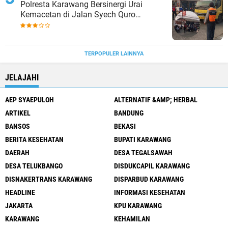
Polresta Karawang Bersinergi Urai
Kemacetan di Jalan Syech Quro
Palumbonsari
TERPOPULER LAINNYA
JELAJAHI
AEP SYAEPULOH
ALTERNATIF &AMP; HERBAL
ARTIKEL
BANDUNG
BANSOS
BEKASI
BERITA KESEHATAN
BUPATI KARAWANG
DAERAH
DESA TEGALSAWAH
DESA TELUKBANGO
DISDUKCAPIL KARAWANG
DISNAKERTRANS KARAWANG
DISPARBUD KARAWANG
HEADLINE
INFORMASI KESEHATAN
JAKARTA
KPU KARAWANG
KARAWANG
KEHAMILAN