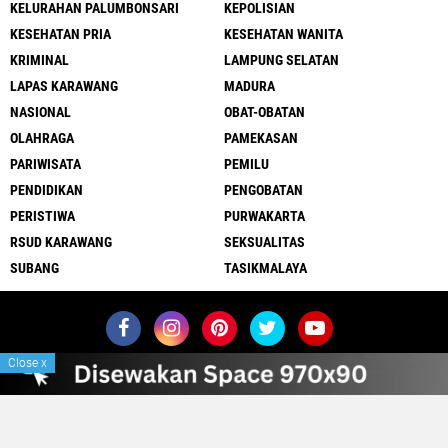
KELURAHAN PALUMBONSARI
KEPOLISIAN
KESEHATAN PRIA
KESEHATAN WANITA
KRIMINAL
LAMPUNG SELATAN
LAPAS KARAWANG
MADURA
NASIONAL
OBAT-OBATAN
OLAHRAGA
PAMEKASAN
PARIWISATA
PEMILU
PENDIDIKAN
PENGOBATAN
PERISTIWA
PURWAKARTA
RSUD KARAWANG
SEKSUALITAS
SUBANG
TASIKMALAYA
Close
x
Redaksi
Sitemap
Pedoman Media Siber
Pemasangan Iklan
Tentang Kami
©
2026 Etikanews | Aktual Terpercaya Beretika. - Partner of
SIG