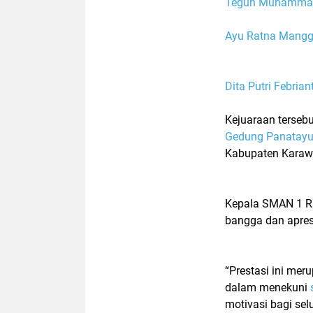
Teguh Muhammad
Ayu Ratna Mangg
Dita Putri Febriant
Kejuaraan terseb
Gedung Panatay
Kabupaten Karaw
Kepala SMAN 1 R
bangga dan apresi
“Prestasi ini meru
dalam menekuni
motivasi bagi selu