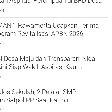
kan Aspirasi Perempuan di BPD Desa
wah
WIB
MAN 1 Rawamerta Ucapkan Terima
ogram Revitalisasi APBN 2026
 4 Ruang Kelas Baru
WIB
i Desa Maju dan Transparan, Nida
Aini Siap Wakili Aspirasi Kaum
n di BPD Desa Tegalsawah
WIB
los Sekolah, 2 Pelajar SMP
 Satpol PP Saat Patroli
WIB