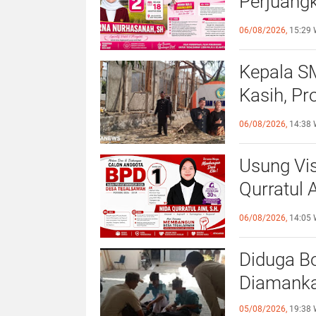
Perjuang
Tegalsa
06/08/2026,
15:29 
Kepala S
Kasih, Pr
Hadirkan
06/08/2026,
14:38 
Usung Vis
Qurratul 
Perempua
06/08/2026,
14:05 
Diduga Bo
Diamankan
05/08/2026,
19:38 