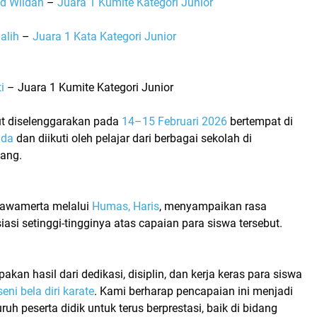
 Wildan
–
Juara 1 Kumite Kategori Junior
alih
–
Juara 1 Kata Kategori Junior
i
– Juara 1 Kumite Kategori Junior
ut diselenggarakan pada
14–15 Februari 2026
bertempat di
uda
dan diikuti oleh pelajar dari berbagai sekolah di
ang.
awamerta melalui
Humas, Haris
, menyampaikan rasa
asi setinggi-tingginya atas capaian para siswa tersebut.
pakan hasil dari dedikasi, disiplin, dan kerja keras para siswa
seni bela diri karate
. Kami berharap pencapaian ini menjadi
ruh peserta didik untuk terus berprestasi, baik di bidang