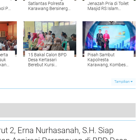
Satlantas Polresta
Jenazah Pria di Toilet
ol PP
Karawang Bersinergi
Masjid RS Islam
Urai Kemacetan di
Karawang
Jalan Syech Quro
Palumbonsari
erta
15 Bakal Calon BPD
Pisah Sambut
suk
Desa Kertasari
Kapolresta
kan
Berebut Kursi
Karawang, Kombes
kum
Perwakilan Warga,
Pol. Mario Prahatinto
Nomor Urut Resmi
Ajak Semua Pihak
Diundi
Perkuat Sinergitas
Tampilkan
Tiga Siswa SMAN 1 Rawamerta Borong Juara 1 di Kejuaraan Karate FORKI Karawang 2026
t 2, Erna Nurhasanah, S.H. Siap
0