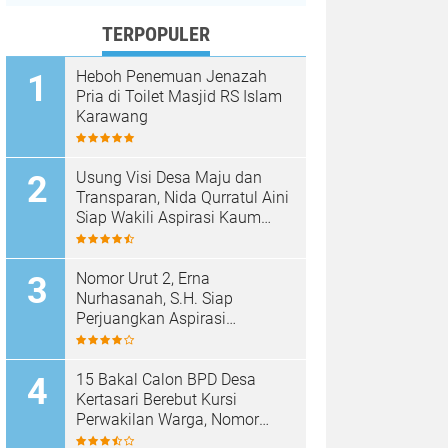
TERPOPULER
Heboh Penemuan Jenazah
Pria di Toilet Masjid RS Islam
Karawang
Usung Visi Desa Maju dan
Transparan, Nida Qurratul Aini
Siap Wakili Aspirasi Kaum
Perempuan di BPD Desa
Tegalsawah
Nomor Urut 2, Erna
Nurhasanah, S.H. Siap
Perjuangkan Aspirasi
Perempuan di BPD Desa
Tegalsawah
15 Bakal Calon BPD Desa
Kertasari Berebut Kursi
Perwakilan Warga, Nomor
Urut Resmi Diundi