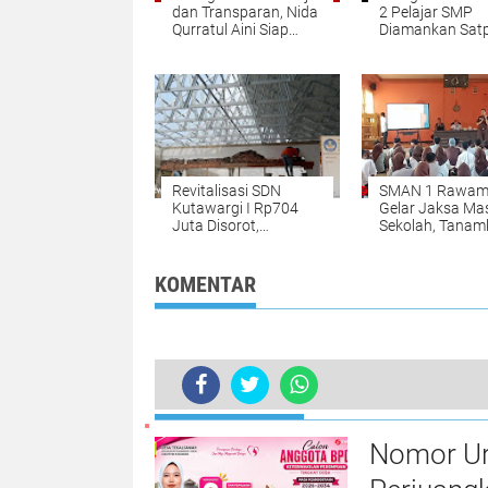
dan Transparan, Nida
2 Pelajar SMP
Qurratul Aini Siap
Diamankan Satp
Wakili Aspirasi Kaum
Saat Patroli
Perempuan di BPD
Desa Tegalsawah
Revitalisasi SDN
SMAN 1 Rawam
Kutawargi I Rp704
Gelar Jaksa Ma
Juta Disorot,
Sekolah, Tanam
Pengawasan dan
Kesadaran Hu
Penerapan K3 di
kepada Siswa
Lokasi Proyek Dinilai
KOMENTAR
Minim
BERITA LAINNYA
Nomor Uru