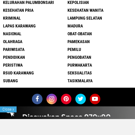
KELURAHAN PALUMBONSARI
KEPOLISIAN
KESEHATAN PRIA
KESEHATAN WANITA
KRIMINAL
LAMPUNG SELATAN
LAPAS KARAWANG
MADURA
NASIONAL
OBAT-OBATAN
OLAHRAGA
PAMEKASAN
PARIWISATA
PEMILU
PENDIDIKAN
PENGOBATAN
PERISTIWA
PURWAKARTA
RSUD KARAWANG
SEKSUALITAS
SUBANG
TASIKMALAYA
Close
x
Redaksi
Sitemap
Pedoman Media Siber
Pemasangan Iklan
Tentang Kami
©
2026 Etikanews | Aktual Terpercaya Beretika. - Partner of
SIG