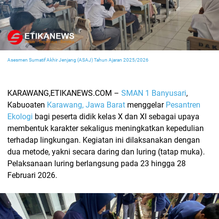
Asesmen Sumatif Akhir Jenjang (ASAJ) Tahun Ajaran 2025/2026
KARAWANG,ETIKANEWS.COM –
SMAN 1 Banyusari
,
Kabuoaten
Karawang, Jawa Barat
menggelar
Pesantren
Ekologi
bagi peserta didik kelas X dan XI sebagai upaya
membentuk karakter sekaligus meningkatkan kepedulian
terhadap lingkungan. Kegiatan ini dilaksanakan dengan
dua metode, yakni secara daring dan luring (tatap muka).
Pelaksanaan luring berlangsung pada 23 hingga 28
Februari 2026.