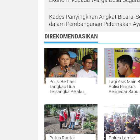
Kades Panyingkiran Angkat Bicara, 
dalam Pembangunan Peternakan A
DIREKOMENDASIKAN
Polisi Berhasil
Lagi Asik Main B
Tangkap Dua
Polisi Ringkus
Tersangka Pelaku
Pengedar Sabu 
Pengeroyokan
Lampung
Anggota Banser di
Karawang
Putus Rantai
Polres Lamsel