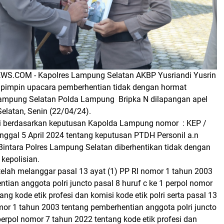
S.COM - Kapolres Lampung Selatan AKBP Yusriandi Yusrin
 pimpin upacara pemberhentian tidak dengan hormat
Lampung Selatan Polda Lampung Bripka N dilapangan apel
elatan, Senin (22/04/24).
i berdasarkan keputusan Kapolda Lampung nomor : KEP /
anggal 5 April 2024 tentang keputusan PTDH Personil a.n
Bintara Polres Lampung Selatan diberhentikan tidak dengan
 kepolisian.
 telah melanggar pasal 13 ayat (1) PP RI nomor 1 tahun 2003
tian anggota polri juncto pasal 8 huruf c ke 1 perpol nomor
ng kode etik profesi dan komisi kode etik polri serta pasal 13
mor 1 tahun 2003 tentang pemberhentian anggota polri juncto
perpol nomor 7 tahun 2022 tentang kode etik profesi dan