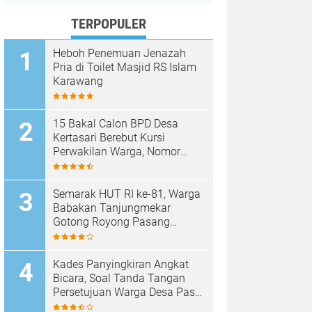
TERPOPULER
Heboh Penemuan Jenazah
Pria di Toilet Masjid RS Islam
Karawang
15 Bakal Calon BPD Desa
Kertasari Berebut Kursi
Perwakilan Warga, Nomor
Urut Resmi Diundi
Semarak HUT RI ke-81, Warga
Babakan Tanjungmekar
Gotong Royong Pasang
Umbul-Umbul Merah Putih
Kades Panyingkiran Angkat
Bicara, Soal Tanda Tangan
Persetujuan Warga Desa Pasir
Awi dalam Pembangunan