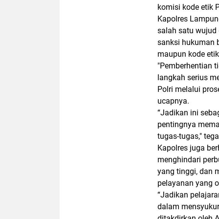
komisi kode etik P
Kapolres Lampun
salah satu wujud
sanksi hukuman b
maupun kode etik 
"Pemberhentian t
langkah serius me
Polri melalui pro
ucapnya.
“Jadikan ini seba
pentingnya memat
tugas-tugas," teg
Kapolres juga be
menghindari perb
yang tinggi, dan
pelayanan yang o
“Jadikan pelajara
dalam mensyukuri
ditakdirkan oleh