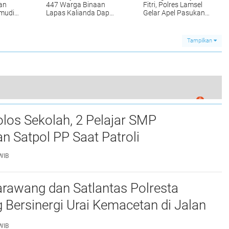
an
447 Warga Binaan
Fitri, Polres Lamsel
emudik
Lapas Kalianda Dapat
Gelar Apel Pasukan
Remisi Khusus
Operasi Ketupat
Krakatau 2024
Tampilkan
0
s Lamsel Diberhentikan Tidak Dengan Hormat
los Sekolah, 2 Pelajar SMP
 Satpol PP Saat Patroli
WIB
rawang dan Satlantas Polresta
Bersinergi Urai Kemacetan di Jalan
ro Palumbonsari
WIB