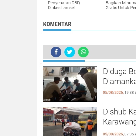
Penyebaran DBD,
Bagikan Minum
Dinkes Lamsel
Gratis Untuk P
Fogging di Dua Desa
Arus Balik
KOMENTAR
BERITA LAINNYA
Langgar Kode Etik, Personil Polre
Diduga Bo
Diamankan
05/08/2026,
19:38 
Dishub Ka
Karawang 
Syech Qu
05/08/2026,
07:35 