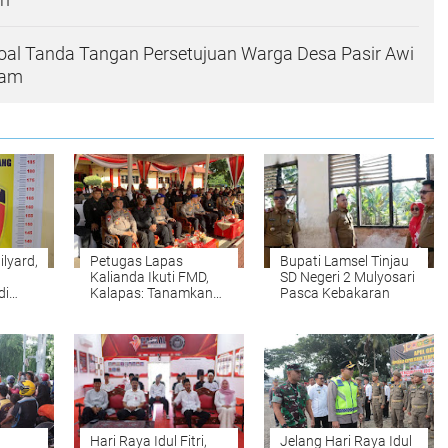
Soal Tanda Tangan Persetujuan Warga Desa Pasir Awi
yam
ilyard,
Petugas Lapas
Bupati Lamsel Tinjau
Kalianda Ikuti FMD,
SD Negeri 2 Mulyosari
di
Kalapas: Tanamkan
Pasca Kebakaran
Jiwa Kebersamaan
Petugas
Hari Raya Idul Fitri,
Jelang Hari Raya Idul