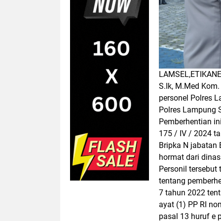
LAMSEL,ETIKANEW
S.Ik, M.Med Kom.
personel Polres 
Polres Lampung S
Pemberhentian in
175 / IV / 2024 t
Bripka N jabatan 
hormat dari dinas
Personil tersebut
tentang pemberhen
7 tahun 2022 tenta
ayat (1) PP RI no
pasal 13 huruf e 