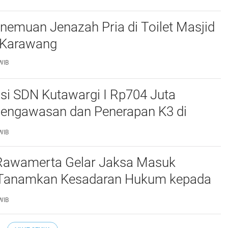
emuan Jenazah Pria di Toilet Masjid
 Karawang
WIB
asi SDN Kutawargi I Rp704 Juta
 Pengawasan dan Penerapan K3 di
oyek Dinilai Minim
WIB
awamerta Gelar Jaksa Masuk
 Tanamkan Kesadaran Hukum kepada
WIB