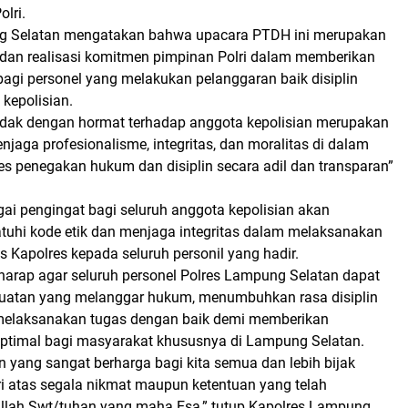
olri.
g Selatan mengatakan bahwa upacara PTDH ini merupakan
 dan realisasi komitmen pimpinan Polri dalam memberikan
agi personel yang melakukan pelanggaran baik disiplin
kepolisian.
idak dengan hormat terhadap anggota kepolisian merupakan
njaga profesionalisme, integritas, dan moralitas di dalam
ses penegakan hukum dan disiplin secara adil dan transparan”
gai pengingat bagi seluruh anggota kepolisian akan
uhi kode etik dan menjaga integritas dalam melaksanakan
as Kapolres kepada seluruh personil yang hadir.
rharap agar seluruh personel Polres Lampung Selatan dapat
uatan yang melanggar hukum, menumbuhkan rasa disiplin
 melaksanakan tugas dengan baik demi memberikan
ptimal bagi masyarakat khususnya di Lampung Selatan.
n yang sangat berharga bagi kita semua dan lebih bijak
 atas segala nikmat maupun ketentuan yang telah
 Allah Swt/tuhan yang maha Esa,” tutup Kapolres Lampung