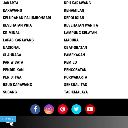
JAKARTA
KPU KARAWANG
KARAWANG
KEHAMILAN
KELURAHAN PALUMBONSARI
KEPOLISIAN
KESEHATAN PRIA
KESEHATAN WANITA
KRIMINAL
LAMPUNG SELATAN
LAPAS KARAWANG
MADURA
NASIONAL
OBAT-OBATAN
OLAHRAGA
PAMEKASAN
PARIWISATA
PEMILU
PENDIDIKAN
PENGOBATAN
PERISTIWA
PURWAKARTA
RSUD KARAWANG
SEKSUALITAS
SUBANG
TASIKMALAYA
Close
x
Redaksi
Sitemap
Pedoman Media Siber
Pemasangan Iklan