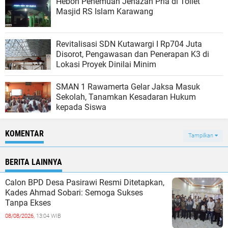
Heboh Penemuan Jenazah Pria di Toilet
Masjid RS Islam Karawang
Revitalisasi SDN Kutawargi I Rp704 Juta
Disorot, Pengawasan dan Penerapan K3 di
Lokasi Proyek Dinilai Minim
SMAN 1 Rawamerta Gelar Jaksa Masuk
Sekolah, Tanamkan Kesadaran Hukum
kepada Siswa
KOMENTAR
Tampilkan
BERITA LAINNYA
Calon BPD Desa Pasirawi Resmi Ditetapkan,
Kades Ahmad Sobari: Semoga Sukses
Tanpa Ekses
08/08/2026,
13:04 WIB