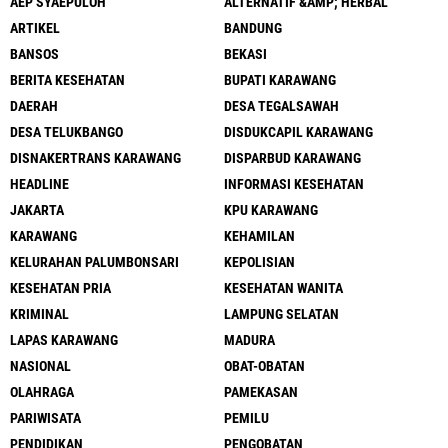
AEP SYAEPULOH
ALTERNATIF &AMP; HERBAL
ARTIKEL
BANDUNG
BANSOS
BEKASI
BERITA KESEHATAN
BUPATI KARAWANG
DAERAH
DESA TEGALSAWAH
DESA TELUKBANGO
DISDUKCAPIL KARAWANG
DISNAKERTRANS KARAWANG
DISPARBUD KARAWANG
HEADLINE
INFORMASI KESEHATAN
JAKARTA
KPU KARAWANG
KARAWANG
KEHAMILAN
KELURAHAN PALUMBONSARI
KEPOLISIAN
KESEHATAN PRIA
KESEHATAN WANITA
KRIMINAL
LAMPUNG SELATAN
LAPAS KARAWANG
MADURA
NASIONAL
OBAT-OBATAN
OLAHRAGA
PAMEKASAN
PARIWISATA
PEMILU
PENDIDIKAN
PENGOBATAN