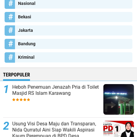
Nasional
Bekasi
Jakarta
Bandung
Kriminal
TERPOPULER
Heboh Penemuan Jenazah Pria di Toilet
Masjid RS Islam Karawang
Usung Visi Desa Maju dan Transparan,
Nida Qurratul Aini Siap Wakili Aspirasi
Kaum Perempuan di BPD Desa