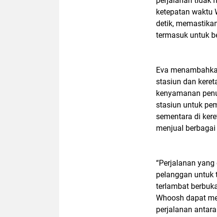
perjalanan tidak 
ketepatan waktu 
detik, memastika
termasuk untuk b
Eva menambahkan,
stasiun dan kere
kenyamanan penu
stasiun untuk pe
sementara di kere
menjual berbaga
“Perjalanan yan
pelanggan untuk 
terlambat berbuk
Whoosh dapat me
perjalanan antar