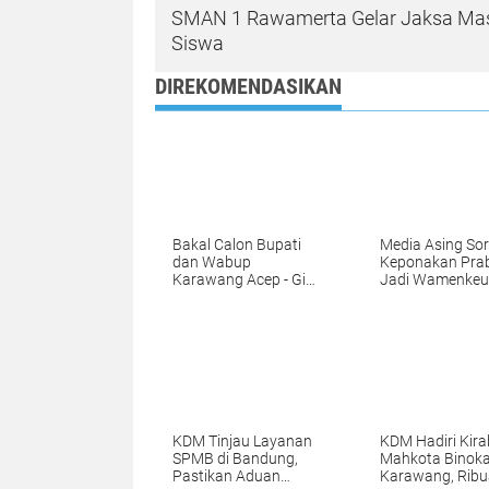
SMAN 1 Rawamerta Gelar Jaksa Ma
Siswa
DIREKOMENDASIKAN
Bakal Calon Bupati
Media Asing Sor
dan Wabup
Keponakan Pr
Karawang Acep - Gina
Jadi Wamenkeu
Mengikuti Proses
Rangkaian
Pemeriksaan
Kesehatan di RSPAD
Jakarta
KDM Tinjau Layanan
KDM Hadiri Kira
SPMB di Bandung,
Mahkota Binoka
Pastikan Aduan
Karawang, Rib