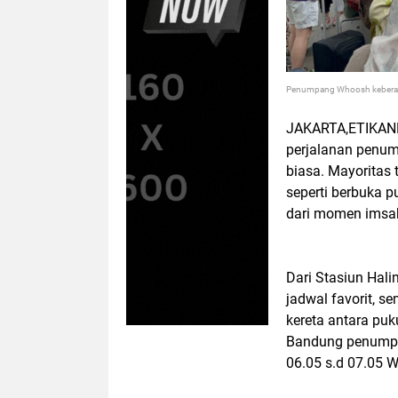
Penumpang Whoosh keberan
JAKARTA,ETIKANE
perjalanan penum
biasa. Mayoritas 
seperti berbuka p
dari momen imsa
Dari Stasiun Hal
jadwal favorit, s
kereta antara puk
Bandung penumpan
06.05 s.d 07.05 