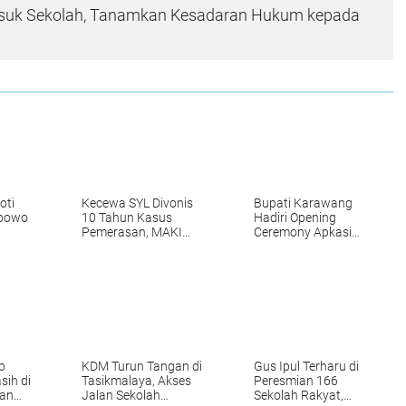
suk Sekolah, Tanamkan Kesadaran Hukum kepada
oti
Kecewa SYL Divonis
Bupati Karawang
abowo
10 Tahun Kasus
Hadiri Opening
Pemerasan, MAKI
Ceremony Apkasi
Usul KPK Ajukan
Otonomi Expo 2024
Banding
b
KDM Turun Tangan di
Gus Ipul Terharu di
sih di
Tasikmalaya, Akses
Peresmian 166
uan
Jalan Sekolah
Sekolah Rakyat,