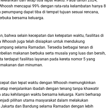
melelahkan dan tetap tiba tepat waktu. Pada tahun 2024,
Whoosh mencapai 99% dengan rata-rata kelambatan hanya 8
n penumpang dapat tiba di tempat tujuan sesuai rencana,
erbuka bersama keluarga.
 bahwa selain kecepatan dan ketepatan waktu, fasilitas di
ta Whoosh juga telah disiapkan untuk mendukung
mpang selama Ramadan. Tersedia berbagai tenan di
mbelian makanan berbuka serta musala yang luas dan bersih,
ta terdapat fasilitas layanan pada kereta nomor 5 yang
i makanan dan minuman.
g cepat dan tepat waktu dengan Whoosh memungkinkan
tetap menjalankan ibadah dengan tenang tanpa khawatir
a atau kehilangan waktu bersama keluarga. Kami berharap
njadi pilihan utama masyarakat dalam melakukan
a Jakarta dan Bandung selama Ramadan dengan lebih