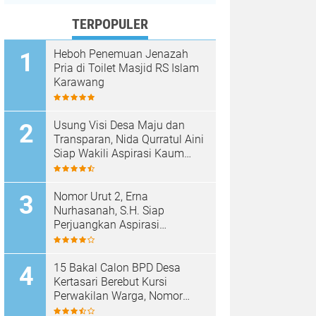
TERPOPULER
Heboh Penemuan Jenazah
Pria di Toilet Masjid RS Islam
Karawang
Usung Visi Desa Maju dan
Transparan, Nida Qurratul Aini
Siap Wakili Aspirasi Kaum
Perempuan di BPD Desa
Tegalsawah
Nomor Urut 2, Erna
Nurhasanah, S.H. Siap
Perjuangkan Aspirasi
Perempuan di BPD Desa
Tegalsawah
15 Bakal Calon BPD Desa
Kertasari Berebut Kursi
Perwakilan Warga, Nomor
Urut Resmi Diundi