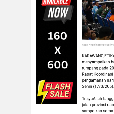
Rapat Koordinasi ooerasi lin
KARAWANG,ETIKA
menyampaikan bah
rumpang pada 20 
Rapat Koordinasi
pengamanan hari R
Senin (17/3/205)
"InsyaAllah tangg
jalan provinsi da
sampaikan sama K