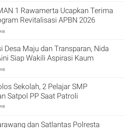
MAN 1 Rawamerta Ucapkan Terima
ogram Revitalisasi APBN 2026
 4 Ruang Kelas Baru
WIB
i Desa Maju dan Transparan, Nida
Aini Siap Wakili Aspirasi Kaum
n di BPD Desa Tegalsawah
WIB
los Sekolah, 2 Pelajar SMP
 Satpol PP Saat Patroli
WIB
rawang dan Satlantas Polresta