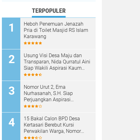
TERPOPULER
Heboh Penemuan Jenazah
Pria di Toilet Masjid RS Islam
Karawang
Usung Visi Desa Maju dan
Transparan, Nida Qurratul Aini
Siap Wakili Aspirasi Kaum
Perempuan di BPD Desa
Tegalsawah
Nomor Urut 2, Erna
Nurhasanah, S.H. Siap
Perjuangkan Aspirasi
Perempuan di BPD Desa
Tegalsawah
15 Bakal Calon BPD Desa
Kertasari Berebut Kursi
Perwakilan Warga, Nomor
Urut Resmi Diundi