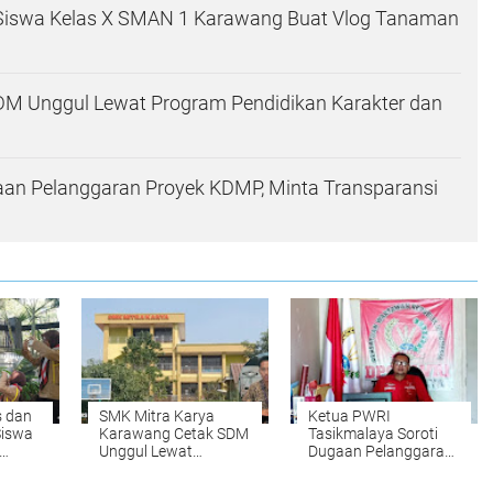
al, Siswa Kelas X SMAN 1 Karawang Buat Vlog Tanaman
M Unggul Lewat Program Pendidikan Karakter dan
aan Pelanggaran Proyek KDMP, Minta Transparansi
s dan
SMK Mitra Karya
Ketua PWRI
 Siswa
Karawang Cetak SDM
Tasikmalaya Soroti
Unggul Lewat
Dugaan Pelanggaran
 Vlog
Program Pendidikan
Proyek KDMP, Minta
Karakter dan
Transparansi Dana