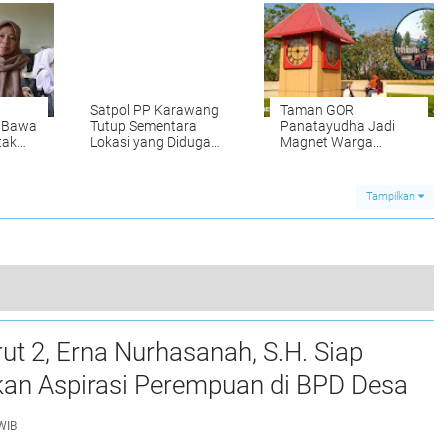
i
Leadership
Desa
Satpol PP Karawang
Taman GOR
a Bawa
Tutup Sementara
Panatayudha Jadi
tak
Lokasi yang Diduga
Magnet Warga
Akan Dijadikan
Karawang untuk
di
Kandang Ayam
Olahraga dan
Rekreasi
Tampilkan
Rakor Operasi Ketupat 2025, Bupati Karawang: Jalan Ruas Kabupaten Target Rampung 20 Maret
t 2, Erna Nurhasanah, S.H. Siap
0
kan Aspirasi Perempuan di BPD Desa
wah
WIB