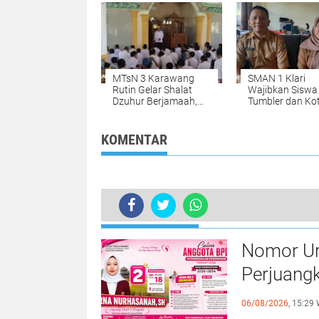
Karawang
Dipublikasikan d
Medsos
MTsN 3 Karawang
SMAN 1 Klari
Rutin Gelar Shalat
Wajibkan Sisw
Dzuhur Berjamaah,
Tumbler dan Ko
Tanamkan Karakter
Makan, Tekan
Religius dan Disiplin
Sampah Plastik 
Siswa
Sekolah
KOMENTAR
BERITA LAINNYA
Nomor Uru
Perjuang
Tegalsa
06/08/2026,
15:29 