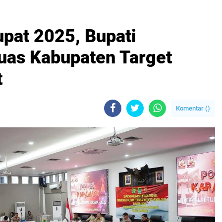
upat 2025, Bupati
uas Kabupaten Target
t
Komentar (
)