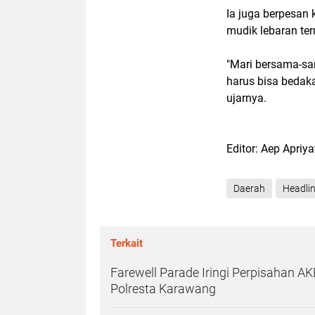
Ia juga berpesan
mudik lebaran te
"Mari bersama-sa
harus bisa bedaka
ujarnya.
Editor: Aep Apriy
Daerah
Headli
Terkait
Farewell Parade Iringi Perpisahan A
Polresta Karawang