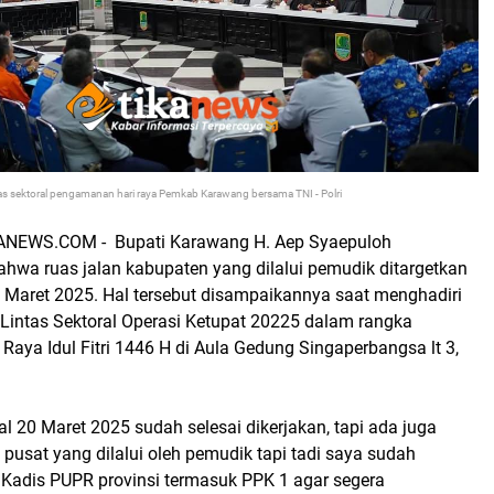
tas sektoral pengamanan hari raya Pemkab Karawang bersama TNI - Polri
NEWS.COM - Bupati Karawang H. Aep Syaepuloh
wa ruas jalan kabupaten yang dilalui pemudik ditargetkan
Maret 2025. Hal tersebut disampaikannya saat menghadiri
 Lintas Sektoral Operasi Ketupat 20225 dalam rangka
aya Idul Fitri 1446 H di Aula Gedung Singaperbangsa lt 3,
.
al 20 Maret 2025 sudah selesai dikerjakan, tapi ada juga
n pusat yang dilalui oleh pemudik tapi tadi saya sudah
adis PUPR provinsi termasuk PPK 1 agar segera