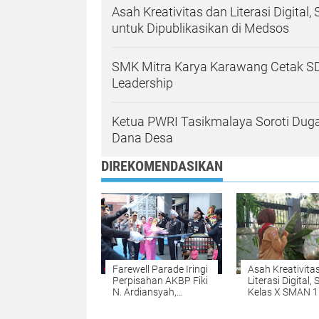
Asah Kreativitas dan Literasi Digit
untuk Dipublikasikan di Medsos
SMK Mitra Karya Karawang Cetak SD
Leadership
Ketua PWRI Tasikmalaya Soroti Dug
Dana Desa
DIREKOMENDASIKAN
Farewell Parade Iringi
Asah Kreativita
Perpisahan AKBP Fiki
Literasi Digital,
N. Ardiansyah,
Kelas X SMAN 1
Kombes Mario Resmi
Karawang Buat
Pimpin Polresta
Tanaman untuk