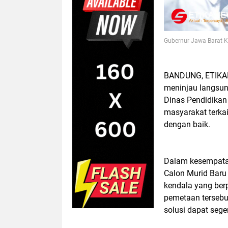
Gubernur Jawa Barat K
BANDUNG, ETIKAN
meninjau langsun
Dinas Pendidikan
masyarakat terkai
dengan baik.
Dalam kesempata
Calon Murid Baru
kendala yang ber
pemetaan tersebut
solusi dapat sege