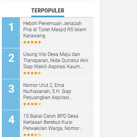
TERPOPULER
Heboh Penemuan Jenazah
Pria di Toilet Masjid RS Islam
Karawang
Usung Visi Desa Maju dan
Transparan, Nida Qurratul Aini
Siap Wakili Aspirasi Kaum
Perempuan di BPD Desa
Tegalsawah
Nomor Urut 2, Erna
Nurhasanah, S.H. Siap
Perjuangkan Aspirasi
Perempuan di BPD Desa
Tegalsawah
15 Bakal Calon BPD Desa
Kertasari Berebut Kursi
Perwakilan Warga, Nomor
Urut Resmi Diundi