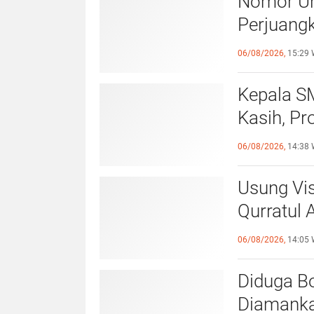
Nomor Uru
Perjuang
Tegalsa
06/08/2026,
15:29 
Kepala S
Kasih, Pr
Hadirkan
06/08/2026,
14:38 
Usung Vis
Qurratul 
Perempua
06/08/2026,
14:05 
Diduga Bo
Diamankan