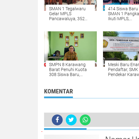
SMAN 1 Tegalwaru
414 Siswa Baru
Gelar MPLS
SMAN 1 Pangka
Pancawaluya, 352
Ikuti MPLS,
Siswa Baru Dibekali
Pembentukan
Penguatan Karakter
Karakter Jadi F
Utama
SMPN 8 Karawang
Meski Baru En
Barat Penuhi Kuota
Pendaftar, SMK
308 Siswa Baru,
Pendekar Kara
Usulkan Penambahan
Tetap Buka
Ruang Kelas
Kesempatan Si
Baru
KOMENTAR
BERITA LAINNYA