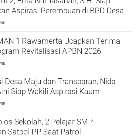
t 2, Erna Nurhasanah, S.H. Siap
kan Aspirasi Perempuan di BPD Desa
wah
WIB
MAN 1 Rawamerta Ucapkan Terima
ogram Revitalisasi APBN 2026
 4 Ruang Kelas Baru
WIB
i Desa Maju dan Transparan, Nida
Aini Siap Wakili Aspirasi Kaum
n di BPD Desa Tegalsawah
WIB
los Sekolah, 2 Pelajar SMP
 Satpol PP Saat Patroli