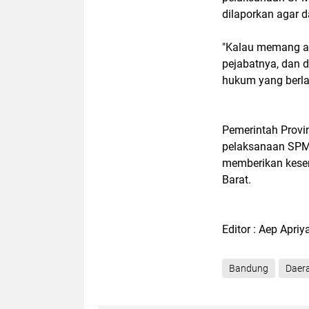
dilaporkan agar d
"Kalau memang ad
pejabatnya, dan d
hukum yang berla
Pemerintah Prov
pelaksanaan SPMB
memberikan kesem
Barat.
Editor : Aep Apriy
Bandung
Daer