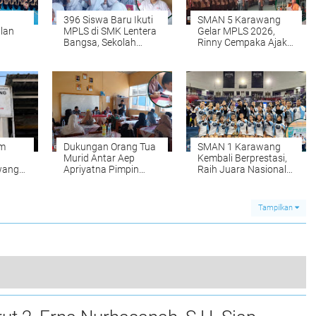
396 Siswa Baru Ikuti
SMAN 5 Karawang
lan
MPLS di SMK Lentera
Gelar MPLS 2026,
Bangsa, Sekolah
Rinny Cempaka Ajak
Siapkan Generasi Siap
Siswa Bangun
okus
Kerja
Karakter
Pancawaluya
am
Dukungan Orang Tua
SMAN 1 Karawang
Murid Antar Aep
Kembali Berprestasi,
wang
Apriyatna Pimpin
Raih Juara Nasional
Komite SDN
Cheerleader dan
swa
Palumbonsari 1
Juara 3 O2SN Tingkat
Provinsi
Tampilkan
KDM Tinjau Layanan SPMB di Bandung, Pastikan Aduan Masyarakat Ditangani dan Pelanggaran Ditindak
0