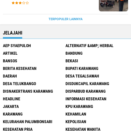
Palumbonsari
TERPOPULER LAINNYA
JELAJAHI
AEP SYAEPULOH
ALTERNATIF &AMP; HERBAL
ARTIKEL
BANDUNG
BANSOS
BEKASI
BERITA KESEHATAN
BUPATI KARAWANG
DAERAH
DESA TEGALSAWAH
DESA TELUKBANGO
DISDUKCAPIL KARAWANG
DISNAKERTRANS KARAWANG
DISPARBUD KARAWANG
HEADLINE
INFORMASI KESEHATAN
JAKARTA
KPU KARAWANG
KARAWANG
KEHAMILAN
KELURAHAN PALUMBONSARI
KEPOLISIAN
KESEHATAN PRIA
KESEHATAN WANITA