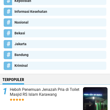
Kepolisian
Informasi Kesehatan
Nasional
Bekasi
Jakarta
Bandung
Kriminal
TERPOPULER
Heboh Penemuan Jenazah Pria di Toilet
Masjid RS Islam Karawang