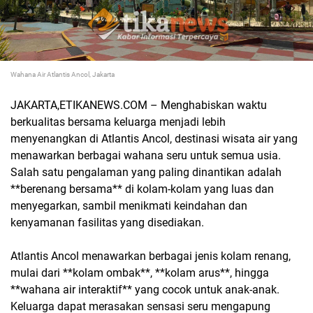
Wahana Air Atlantis Ancol, Jakarta
JAKARTA,ETIKANEWS.COM – Menghabiskan waktu
berkualitas bersama keluarga menjadi lebih
menyenangkan di Atlantis Ancol, destinasi wisata air yang
menawarkan berbagai wahana seru untuk semua usia.
Salah satu pengalaman yang paling dinantikan adalah
**berenang bersama** di kolam-kolam yang luas dan
menyegarkan, sambil menikmati keindahan dan
kenyamanan fasilitas yang disediakan.
Atlantis Ancol menawarkan berbagai jenis kolam renang,
mulai dari **kolam ombak**, **kolam arus**, hingga
**wahana air interaktif** yang cocok untuk anak-anak.
Keluarga dapat merasakan sensasi seru mengapung