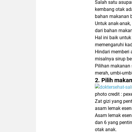
Salah satu asupa
kembang otak adal
bahan makanan be
Untuk anak-anak, 
dari bahan makan
Hal ini baik untu
memengaruhi kada
Hindari memberi a
misalnya sirup b
Pilihan makanan 
merah, umbi-umbi
2. Pilih maka
photo credit : pe
Zat gizi yang pe
asam lemak esens
Asam lemak esens
dan 6 yang penti
otak anak.