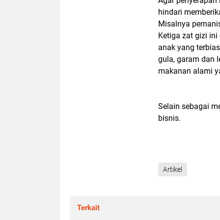
Agar penyerapan 
hindari memberi
Misalnya pemani
Ketiga zat gizi i
anak yang terbi
gula, garam dan 
makanan alami yan
Selain sebagai me
bisnis.
Artikel
Terkait