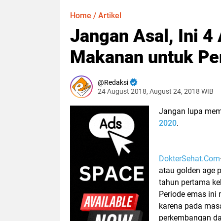
Home
/
Artikel
Jangan Asal, Ini 4 
Makanan untuk Pe
Redaksi
24 August 2018, August 24, 2018 WIB
Jangan lupa memba
2020
.
DokterSehat.Com
atau
golden age
p
tahun pertama ke
Periode emas ini
karena pada mas
perkembangan dari