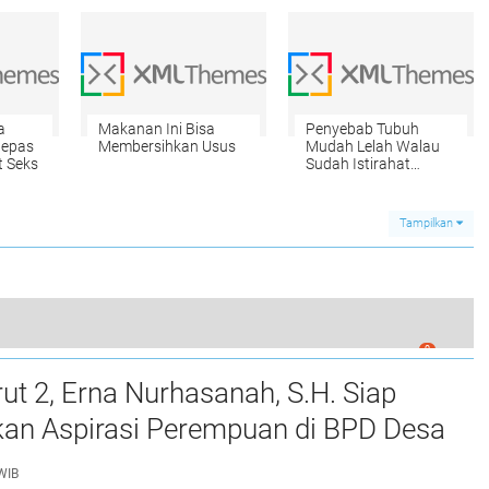
a
Makanan Ini Bisa
Penyebab Tubuh
lepas
Membersihkan Usus
Mudah Lelah Walau
t Seks
Sudah Istirahat
dengan Cukup
Tampilkan
0
Pilih Makanan untuk Perkembangan Otak Anak
t 2, Erna Nurhasanah, S.H. Siap
kan Aspirasi Perempuan di BPD Desa
wah
WIB