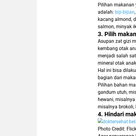
Pilihan makanan
adalah:
biji-bijian
kacang almond, da
salmon, minyak ik
3. Pilih makan
Asupan zat gizi m
kembang otak ana
menjadi salah sa
mineral otak anak
Hal ini bisa dil
bagian dari maka
Pilihan bahan ma
gandum utuh, mis
hewani, misalnya i
misalnya brokoli,
4. Hindari m
Photo Credit: Flic