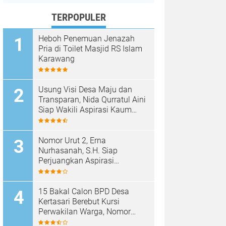
TERPOPULER
Heboh Penemuan Jenazah
Pria di Toilet Masjid RS Islam
Karawang
Usung Visi Desa Maju dan
Transparan, Nida Qurratul Aini
Siap Wakili Aspirasi Kaum
Perempuan di BPD Desa
Tegalsawah
Nomor Urut 2, Erna
Nurhasanah, S.H. Siap
Perjuangkan Aspirasi
Perempuan di BPD Desa
Tegalsawah
15 Bakal Calon BPD Desa
Kertasari Berebut Kursi
Perwakilan Warga, Nomor
Urut Resmi Diundi