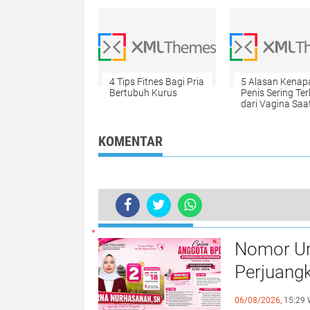
4 Tips Fitnes Bagi Pria
5 Alasan Kenap
Bertubuh Kurus
Penis Sering Ter
dari Vagina Saa
KOMENTAR
BERITA LAINNYA
Jangan Asal, Ini 4 Aturan Penting 
Nomor Uru
Perjuang
Tegalsa
06/08/2026,
15:29 