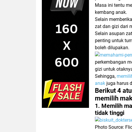
Masa ini tentu m
kembang anak.
Selain memberika
zat dan gizi dari
Selain asupan zat
penting untuk tu
boleh dilupakan.
perkembangan men
gizi untuk otakny
Sehingga,
memili
anak
juga harus 
Berikut 4 at
memilih mak
1. Memilih m
tidak tinggi
Photo Source: Flic