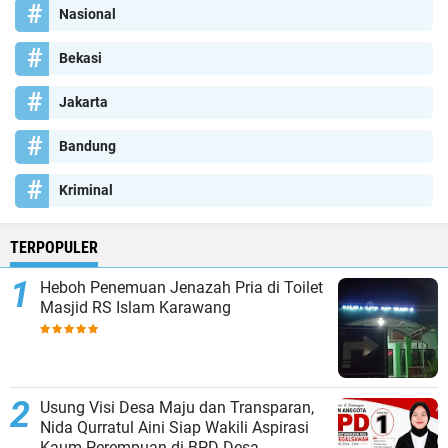
Nasional
Bekasi
Jakarta
Bandung
Kriminal
TERPOPULER
Heboh Penemuan Jenazah Pria di Toilet
Masjid RS Islam Karawang
Usung Visi Desa Maju dan Transparan,
Nida Qurratul Aini Siap Wakili Aspirasi
Kaum Perempuan di BPD Desa